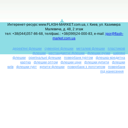
Интеренет-ресурс www.FLASH-MARKET.com.ua, г. Киев, ул. Казимира
Малевича, д. 48, 2 этаж
тел: +38(044)357-86-68, тел/факс.: +38(099)24-000-83, e-mail:
igor@flash-
market.com.ua
дерев'яні флешки
сувенірні флешки
металеві флешки
пластикові
флешки
нестандартні флешки
флешки ручки
шкіряні
флешки
оригінальні флешки
повербанк гуртом
флешка-кредитна
картка
флешки оптом
флешки ціни
флешки купити
флешки
київ
флешки гурт
купити флешки
повербанк з логотипом
повербанк
під нанесення