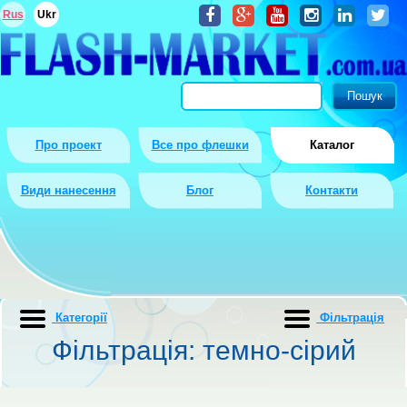
Rus
Ukr
Про проект
Все про флешки
Каталог
Види нанесення
Блог
Контакти
Категорії
Фiльтрацiя
Фiльтрацiя: темно-сірий