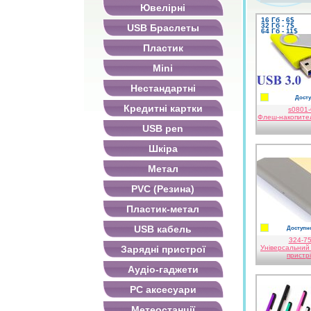
Ювелірні
16 Гб - 6$
32 Гб - 7$
USB Браслеты
64 Гб - 11$
Пластик
Mini
Нестандартні
Досту
жовтий
Кредитні картки
s0801
Флеш-накопите
USB pen
Шкіра
Метал
PVC (Резина)
Пластик-метал
USB кабель
Доступно
жовтий
324-7
Зарядні пристрої
Універсальний
пристрі
Аудіо-гаджети
PC аксесуари
Метеостанції