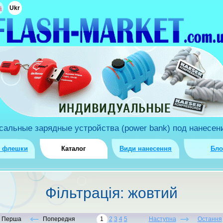
s
Ukr
льные зарядные устройства (power bank) под нанесени
о флешки
Каталог
Види нанесення
Бло
Фiльтрацiя: жовтий
Перша
Попередня
1
2
3
4
5
Наступна
Остання