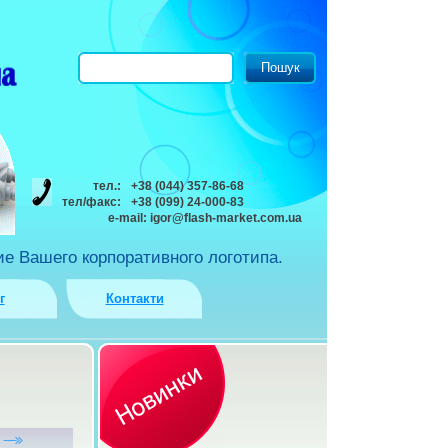
тел.:
+38 (044) 357-86-68
тел/факс:
+38 (099) 24-000-83
e-mail:
igor@flash-market.com.ua
е Вашего корпоративного логотипа.
г
Контакти