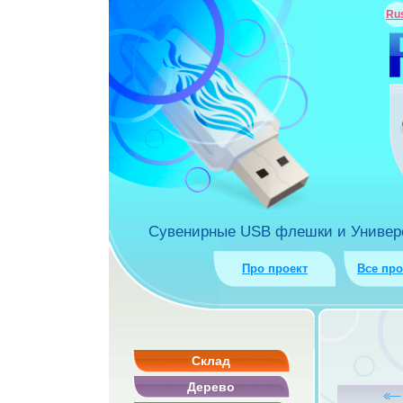
ua
Ru
rket.com.ua
Сувенирные USB флешки и Универса
Про проект
Все пр
Склад
Дерево