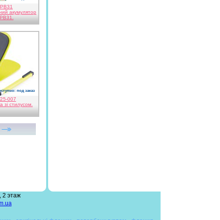
PB31
ний акумулятор
PB31.
ступно: под заказ
й
25-007
а зі стилусом.
 2 этаж
m.ua