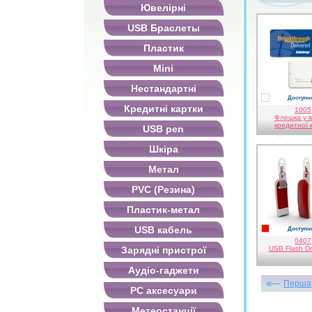
Ювелірні
USB Браслеты
Пластик
Mini
Нестандартні
Доступно
білий
Кредитні картки
1005
Флешка у в
кредитної 
USB pen
Шкіра
Метал
PVC (Резина)
Пластик-метал
USB кабель
Доступно
червоний
0407
Зарядні пристрої
USB Flash Dr
Аудіо-гаджети
Перша
PC аксесуари
Метеостанції