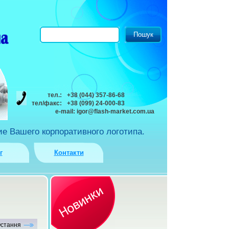
тел.:
+38 (044) 357-86-68
тел/факс:
+38 (099) 24-000-83
e-mail:
igor@flash-market.com.ua
е Вашего корпоративного логотипа.
г
Контакти
стання