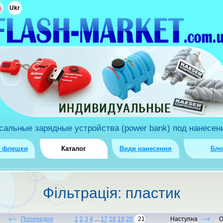
s
Ukr
льные зарядные устройства (power bank) под нанесени
о флешки
Каталог
Види нанесення
Бло
Фiльтрацiя: пластик
Попередня
1
2
3
4
...
17
18
19
20
21
Наступна
О