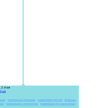
 2 этаж
m.ua
ешки
оригінальні флешки
повербанк гуртом
флешка-
шки
повербанк з логотипом
повербанк під нанесення