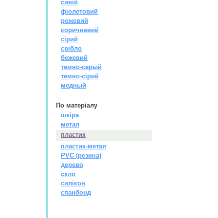
синій
фіолетовий
рожевий
коричневий
сірий
срібло
бежевий
темно-серый
темно-сірий
медный
По матерiалу
шкіра
метал
пластик
пластик-метал
PVC (резина)
дерево
скло
силікон
спанбонд