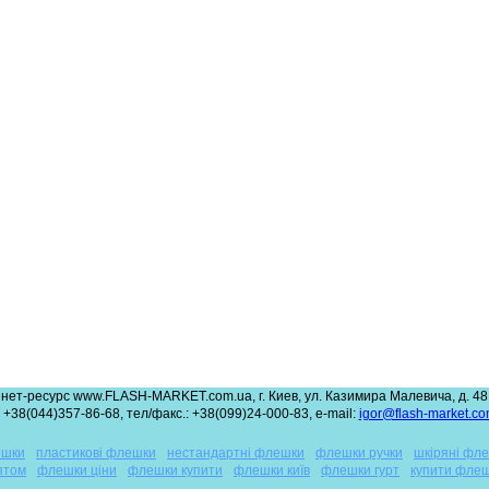
нет-ресурс www.FLASH-MARKET.com.ua, г. Киев, ул. Казимира Малевича, д. 48,
 +38(044)357-86-68, тел/факс.: +38(099)24-000-83, e-mail:
igor@flash-market.co
ешки
пластикові флешки
нестандартні флешки
флешки ручки
шкіряні фл
птом
флешки ціни
флешки купити
флешки київ
флешки гурт
купити фле