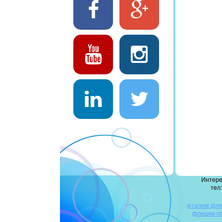
Интере
тел:
дерев'яні флешки
сувенірні флешки
металеві фл
кредитна картка
флешки о