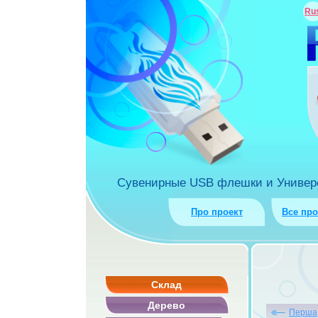
ua
Ru
rket.com.ua
Сувенирные USB флешки и Универса
Про проект
Все пр
Склад
Дерево
Перша