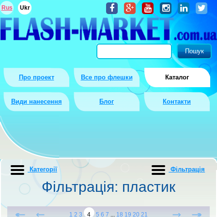
Rus
Ukr
Про проект
Все про флешки
Каталог
Види нанесення
Блог
Контакти
Категорії
Фiльтрацiя
Фiльтрацiя: пластик
1
2
3
4
5
6
7
...
18
19
20
21